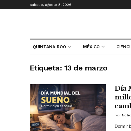
sábado, agosto 8, 2026
QUINTANA ROO
MÉXICO
CIENC
Etiqueta:
13 de marzo
Día 
mill
camb
por
Notic
Dormir b