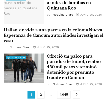
a miles de familias en
Quintana Roo
por
Noticias Claro
JUNIO 25, 2026
Hallan sin vida a una pareja en la colonia Nueva
CANCUN
Esperanza de Cancún; autoridades investigan el
caso
por
Noticias Claro
JUNIO 25, 2026
Ofreció un palco para
QUINTANA ROO
partidos de futbol, recibió
450 mil pesos y terminó
detenido por presunto
fraude en Cancún
por
Noticias Claro
JUNIO 25, 2026
1
2
…
1,045