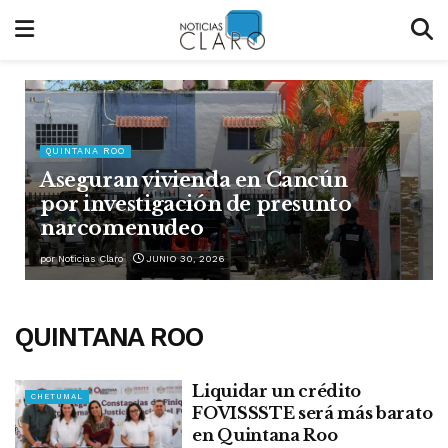
QUINTANA ROO
Aseguran vivienda en Cancún
por investigación de presunto
narcomenudeo
por
Noticias Claro
JUNIO 30, 2026
QUINTANA ROO
Liquidar un crédito
CHETUMAL
FOVISSSTE será más barato
en Quintana Roo