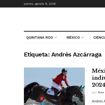
jueves, agosto 6, 2026
QUINTANA ROO
MÉXICO
CIENC
Etiqueta:
Andrés Azcárraga
Méxic
indi
202
por
Alex 
Andrés A