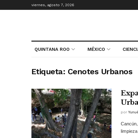
viernes, agosto 7, 2026
QUINTANA ROO
MÉXICO
CIENC
Etiqueta:
Cenotes Urbanos
Expa
Urba
por
Yunu
Cancún, 
limpieza