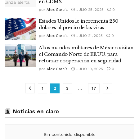
en CDMX
por
Alex García
JULIO 25, 2025
0
Estados Unidos le incrementa 250
dólares al precio de las visas
por
Alex García
JULIO 21, 2025
0
Altos mandos militares de México visitan
el Comando Norte de EE.UU. para
reforzar cooperación en seguridad
por
Alex García
JULIO 10, 2025
0
1
2
3
…
17
Noticias en claro
Sin contenido disponible