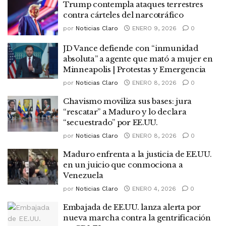
Trump contempla ataques terrestres
contra cárteles del narcotráfico
por
Noticias Claro
ENERO 9, 2026
0
JD Vance defiende con “inmunidad
absoluta” a agente que mató a mujer en
Minneapolis | Protestas y Emergencia
por
Noticias Claro
ENERO 8, 2026
0
Chavismo moviliza sus bases: jura
“rescatar” a Maduro y lo declara
“secuestrado” por EE.UU.
por
Noticias Claro
ENERO 8, 2026
0
Maduro enfrenta a la justicia de EE.UU.
en un juicio que conmociona a
Venezuela
por
Noticias Claro
ENERO 4, 2026
0
Embajada de EE.UU. lanza alerta por
nueva marcha contra la gentrificación