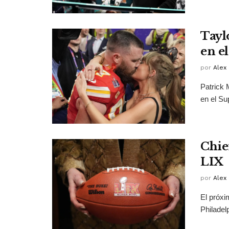
Taylo
en e
por
Alex 
Patrick 
en el Su
Chief
LIX
por
Alex 
El próxi
Philadel