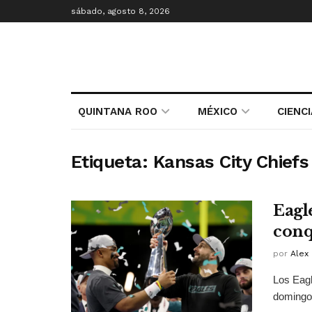
sábado, agosto 8, 2026
QUINTANA ROO
MÉXICO
CIENC
Etiqueta:
Kansas City Chiefs
Eagle
conq
por
Alex 
Los Eagl
domingo 