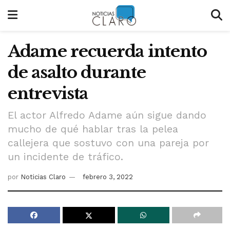
Adame recuerda intento
de asalto durante
entrevista
El actor Alfredo Adame aún sigue dando
mucho de qué hablar tras la pelea
callejera que sostuvo con una pareja por
un incidente de tráfico.
por
Noticias Claro
febrero 3, 2022