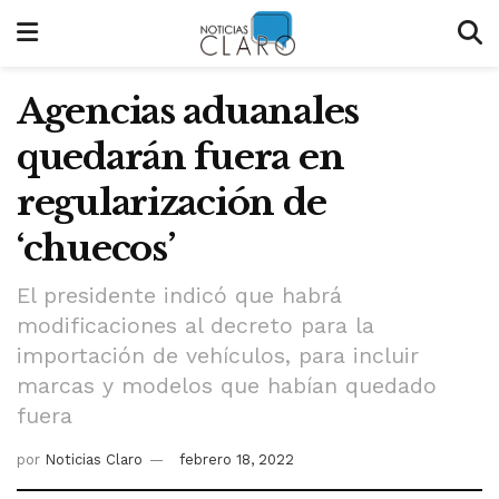
Agencias aduanales
quedarán fuera en
regularización de
‘chuecos’
El presidente indicó que habrá
modificaciones al decreto para la
importación de vehículos, para incluir
marcas y modelos que habían quedado
fuera
por
Noticias Claro
febrero 18, 2022