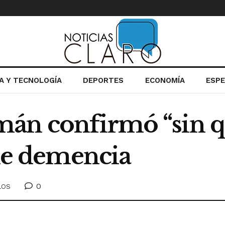
IA Y TECNOLOGÍA
DEPORTES
ECONOMÍA
ESP
án confirmó “sin q
ene demencia
0
LOS