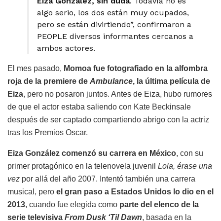
Eiza González, sin duda
. Todavía no es
algo serio, los dos están muy ocupados,
pero se están divirtiendo”, confirmaron a
PEOPLE diversos informantes cercanos a
ambos actores.
El mes pasado,
Momoa fue fotografiado en la alfombra
roja de la premiere de
Ambulance
, la última película de
Eiza
, pero no posaron juntos. Antes de Eiza, hubo rumores
de que el actor estaba saliendo con Kate Beckinsale
después de ser captado compartiendo abrigo con la actriz
tras los Premios Oscar.
Eiza González comenzó su carrera en México
, con su
primer protagónico en la telenovela juvenil
Lola, érase una
vez
por allá del año 2007. Intentó también una carrera
musical, pero
el gran paso a Estados Unidos lo dio en el
2013
, cuando fue elegida como
parte del elenco de la
serie televisiva
From Dusk ‘Til Dawn
, basada en la