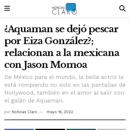
¿Aquaman se dejó pescar
por Eiza González?;
relacionan a la mexicana
con Jason Momoa
De México para el mundo, la bella actriz la
está rompiendo no solo en las pantallas de
Hollywood, también en el amor al salir con
el galán de Aquaman.
por
Noticias Claro
mayo 16, 2022