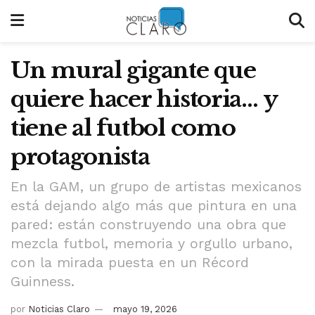
Un mural gigante que
quiere hacer historia… y
tiene al futbol como
protagonista
En la GAM, un grupo de artistas mexicanos
está dejando algo más que pintura en una
pared: están construyendo una obra que
mezcla futbol, memoria y orgullo urbano,
con la mirada puesta en un Récord
Guinness.
por
Noticias Claro
mayo 19, 2026