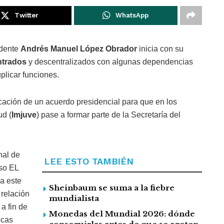
Twitter
WhatsApp
idente
Andrés Manuel López Obrador
inicia con su
ntrados
y descentralizados con algunas dependencias
plicar funciones.
icación de un acuerdo presidencial para que en los
ud (
Imjuve
) pase a formar parte de la Secretaría del
nal de
LEE ESTO TAMBIÉN
eso EL
ca este
Sheinbaum se suma a la fiebre
 relación
mundialista
a fin de
Monedas del Mundial 2026: dónde
icas