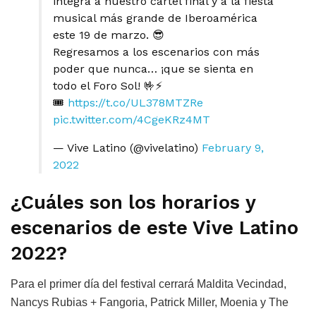
integra a nuestro cartel final y a la fiesta
musical más grande de Iberoamérica
este 19 de marzo. 😎
Regresamos a los escenarios con más
poder que nunca… ¡que se sienta en
todo el Foro Sol! 🤟⚡
🎟️
https://t.co/UL378MTZRe
pic.twitter.com/4CgeKRz4MT
— Vive Latino (@vivelatino)
February 9,
2022
¿Cuáles son los horarios y
escenarios de este Vive Latino
2022?
Para el primer día del festival cerrará Maldita Vecindad,
Nancys Rubias + Fangoria, Patrick Miller, Moenia y The