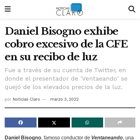
Daniel Bisogno exhibe
cobro excesivo de la CFE
en su recibo de luz
Fue a través de su cuenta de Twitter, en
donde el presentador de 'Ventaeando' se
quejó de los elevados precios de la luz.
por
Noticias Claro
marzo 3, 2022
Daniel Bisogno
, famoso conductor de
Ventaneando
, una