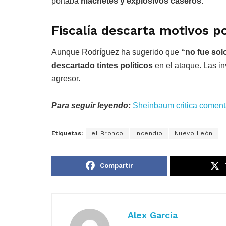
portaba
machetes y explosivos caseros
.
Fiscalía descarta motivos po
Aunque Rodríguez ha sugerido que
“no fue sol
descartado tintes políticos
en el ataque. Las in
agresor.
Para seguir leyendo:
Sheinbaum critica coment
Etiquetas:
el Bronco
Incendio
Nuevo León
Compartir
Alex García