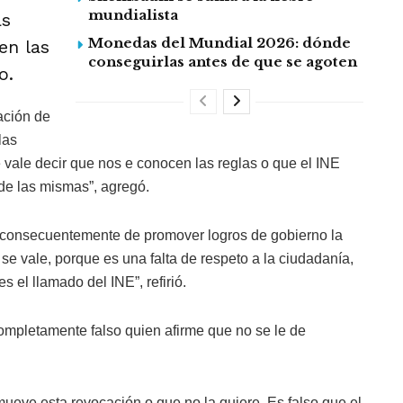
mundialista
as
Monedas del Mundial 2026: dónde
en las
conseguirlas antes de que se agoten
o.
ación de
las
se vale decir que nos e conocen las reglas o que el INE
de las mismas”, agregó.
 consecuentemente de promover logros de gobierno la
 se vale, porque es una falta de respeto a la ciudadanía,
 el llamado del INE”, refirió.
ompletamente falso quien afirme que no se le de
ueve esta revocación o que no la quiere. Es falso que el