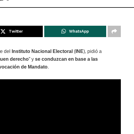
Twitter
WhatsApp
te del
Instituto Nacional Electoral
(
INE
), pidió a
guen derecho
” y
se conduzcan en base a las
vocación de Mandato
.