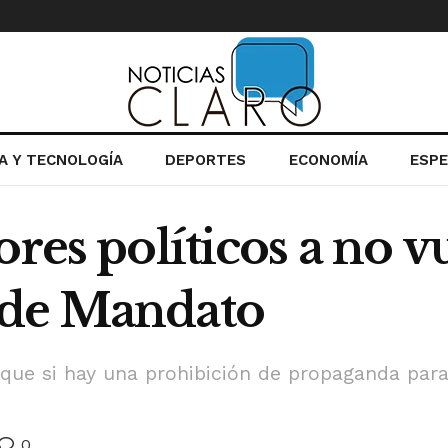
IA Y TECNOLOGÍA
DEPORTES
ECONOMÍA
ESP
ores políticos a no v
 de Mandato
o que si hay una prohibición de propaganda pa
0