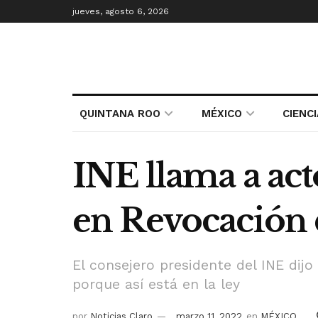
jueves, agosto 6, 2026
QUINTANA ROO
MÉXICO
CIENC
INE llama a act
en Revocación
El consejero presidente del INE dij
porque así está en la ley
por
Noticias Claro
marzo 11, 2022
en
MÉXICO