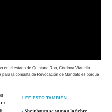
bo en el estado de Quintana Roo, Córdova Vianello
da para la consulta de Revocación de Mandato es porque
es
LEE ESTO TAMBIÉN
can
e
Sheinbaum se suma a la fiebre