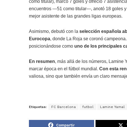
como titular), marcó 7 goles y ofreció 7 asistenci
encuentros —51 como titular—, anotó 18 goles 
mejor asistente de las grandes ligas europeas.
Asimismo, debutó con la
selección española a
Eurocopa
, donde La Roja se coronó campeona
posicionándose como
uno de los principales c
En resumen
, más allá de los números, Lamine Y
marcar época en el fútbol mundial.
Con esta re
valiosa, sino que también envía un claro mensaj
Etiquetas:
FC Barcelona
futbol
Lamine Yamal
Compartir