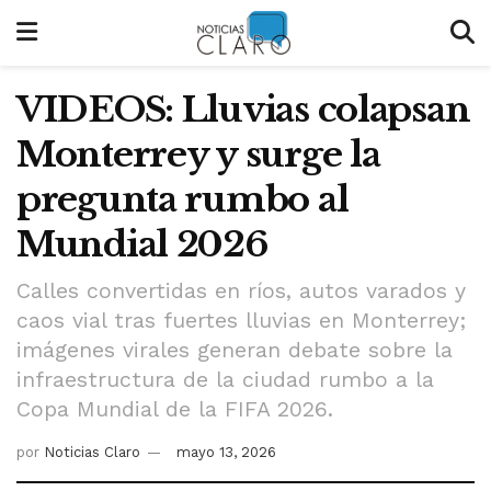
VIDEOS: Lluvias colapsan
Monterrey y surge la
pregunta rumbo al
Mundial 2026
Calles convertidas en ríos, autos varados y
caos vial tras fuertes lluvias en Monterrey;
imágenes virales generan debate sobre la
infraestructura de la ciudad rumbo a la
Copa Mundial de la FIFA 2026.
por
Noticias Claro
mayo 13, 2026