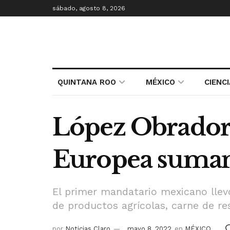
sábado, agosto 8, 2026
QUINTANA ROO
MÉXICO
CIENC
López Obrador
Europea suman
El primer mandatario mexicano llev
de productos agrícolas, carne de re
por
Noticias Claro
mayo 8, 2022
en
MÉXICO