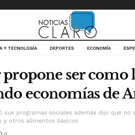
IA Y TECNOLOGÍA
DEPORTES
ECONOMÍA
ESP
 propone ser como 
do economías de Am
ó sus programas sociales además dijo que no s
s y otros alimentos básicos
0