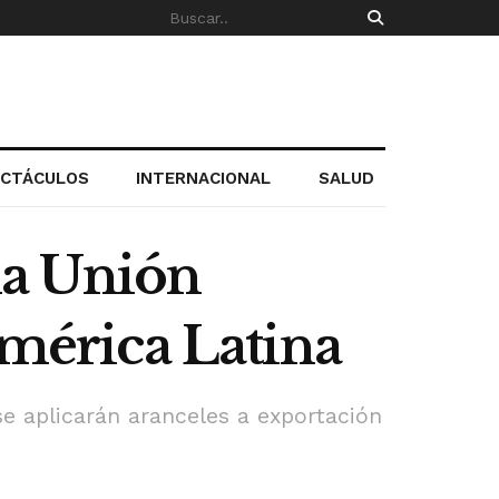
ECTÁCULOS
INTERNACIONAL
SALUD
la Unión
érica Latina
e aplicarán aranceles a exportación