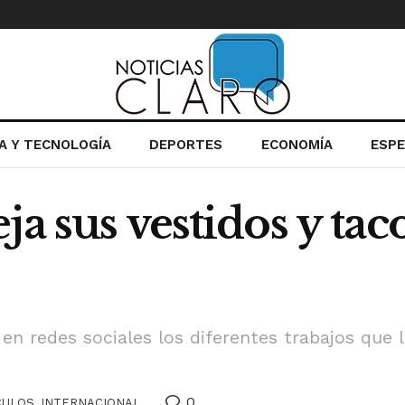
IA Y TECNOLOGÍA
DEPORTES
ECONOMÍA
ESP
a sus vestidos y taco
 redes sociales los diferentes trabajos que l
0
CULOS
,
INTERNACIONAL