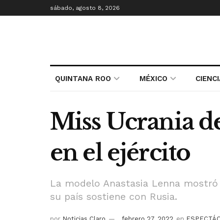
sábado, agosto 8, 2026
QUINTANA ROO
MÉXICO
CIENC
Miss Ucrania dej
en el ejército
La modelo Anastasia Lenna mostró en
su país sostiene con Rusia.
por
Noticias Claro
febrero 27, 2022
en
ESPECTÁ