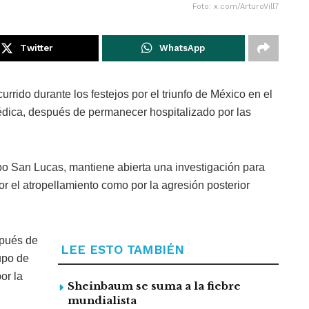
Foto: x.com/ArturoVill7
Twitter
WhatsApp
urrido durante los festejos por el triunfo de México en el
édica, después de permanecer hospitalizado por las
abo San Lucas, mantiene abierta una investigación para
or el atropellamiento como por la agresión posterior
spués de
LEE ESTO TAMBIÉN
upo de
or la
Sheinbaum se suma a la fiebre
mundialista