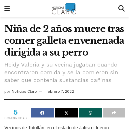
Niña de 2 años muere tras
comer galleta envenenada
dirigida a su perro
Heidy Valeria y su vecina jugaban cuando
encontraron comida y se la comieron sin
saber que contenía sustancias dañinas
por
Noticias Claro
febrero 7, 2022
5
COMPARTIDAS
Vecinos de Tototlán, en el estado de Jalisco, fueron