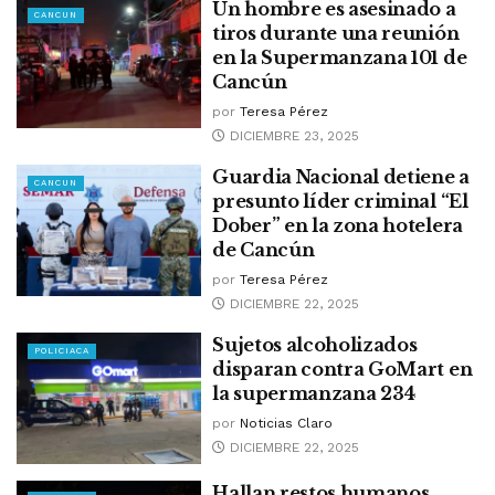
Un hombre es asesinado a
CANCUN
tiros durante una reunión
en la Supermanzana 101 de
Cancún
por
Teresa Pérez
DICIEMBRE 23, 2025
Guardia Nacional detiene a
CANCUN
presunto líder criminal “El
Dober” en la zona hotelera
de Cancún
por
Teresa Pérez
DICIEMBRE 22, 2025
Sujetos alcoholizados
POLICIACA
disparan contra GoMart en
la supermanzana 234
por
Noticias Claro
DICIEMBRE 22, 2025
Hallan restos humanos