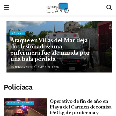
CANCUN
Ataque en Villas del Mar deja
dos lesionados; una
enfermera fue alcanzada por
una bala pérdida
por
Noticias Claro
ENERO 22, 2026
Policiaca
Operativo de fin de año en
PLAYA DEL CARMEN
Playa del Carmen decomisa
650 kg de pirotecnia y