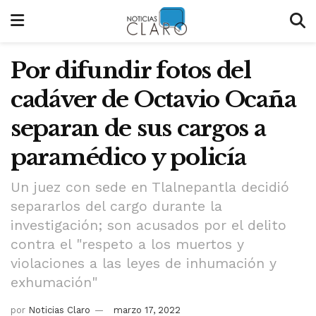
Por difundir fotos del
cadáver de Octavio Ocaña
separan de sus cargos a
paramédico y policía
Un juez con sede en Tlalnepantla decidió
separarlos del cargo durante la
investigación; son acusados por el delito
contra el "respeto a los muertos y
violaciones a las leyes de inhumación y
exhumación"
por
Noticias Claro
marzo 17, 2022