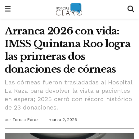
Arranca 2026 con vida:
IMSS Quintana Roo logra
las primeras dos
donaciones de córneas
Las córneas fueron trasladadas al Hospital
La Raza para devolver la vista a pacientes
en espera; 2025 cerró con récord histórico
de 23 donaciones.
por
Teresa Pérez
marzo 2, 2026