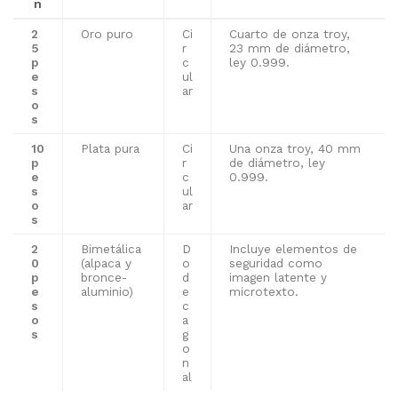
n
2
Oro puro
Ci
Cuarto de onza troy,
5
r
23 mm de diámetro,
p
c
ley 0.999.
e
ul
s
ar
o
s
10
Plata pura
Ci
Una onza troy, 40 mm
p
r
de diámetro, ley
e
c
0.999.
s
ul
o
ar
s
2
Bimetálica
D
Incluye elementos de
0
(alpaca y
o
seguridad como
p
bronce-
d
imagen latente y
e
aluminio)
e
microtexto.
s
c
o
a
s
g
o
n
al