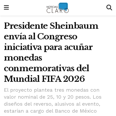
Presidente Sheinbaum
envía al Congreso
iniciativa para acuñar
monedas
conmemorativas del
Mundial FIFA 2026
El proyecto plantea tres monedas con
valor nominal de 25, 10 y 20 pesos. Los
diseños del reverso, alusivos al evento,
estarían a cargo del Banco de México