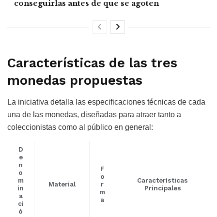
conseguirlas antes de que se agoten
Características de las tres
monedas propuestas
La iniciativa detalla las especificaciones técnicas de cada
una de las monedas, diseñadas para atraer tanto a
coleccionistas como al público en general:
D
e
n
F
o
o
m
Características
Material
r
in
Principales
m
a
a
ci
ó