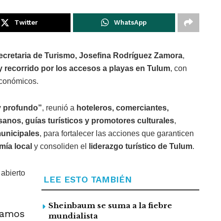
Twitter
WhatsApp
ecretaria de Turismo, Josefina Rodríguez Zamora
,
y recorrido por los accesos a playas en Tulum
, con
económicos.
y profundo”
, reunió a
hoteleros, comerciantes,
sanos, guías turísticos y promotores culturales
,
municipales
, para fortalecer las acciones que garanticen
ía local
y consoliden el
liderazgo turístico de Tulum
.
abierto
LEE ESTO TAMBIÉN
Sheinbaum se suma a la fiebre
hamos
mundialista