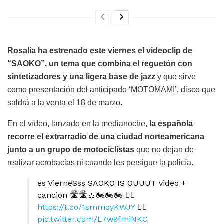
Rosalía ha estrenado este viernes el videoclip de
“SAOKO”, un tema que combina el reguetón con
sintetizadores y una ligera base de jazz
y que sirve
como presentación del anticipado ‘MOTOMAMI’, disco que
saldrá a la venta el 18 de marzo.
En el vídeo, lanzado en la medianoche,
la española
recorre el extrarradio de una ciudad norteamericana
junto a un grupo de motociclistas
que no dejan de
realizar acrobacias ni cuando les persigue la policía.
es VierneSss SAOKO IS OUUUT video +
canción 🛣🛣🎀🏍🏍🏍 ❤️‍🔥
https://t.co/1smmoyKWJY
❤️‍🔥
pic.twitter.com/L7w9fmiNKC