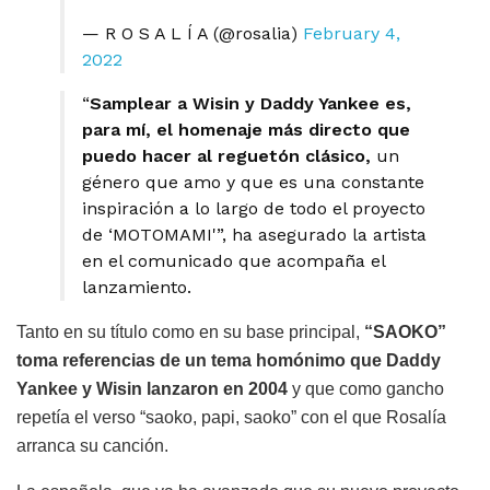
— R O S A L Í A (@rosalia)
February 4,
2022
“
Samplear a Wisin y Daddy Yankee es,
para mí, el homenaje más directo que
puedo hacer al reguetón clásico,
un
género que amo y que es una constante
inspiración a lo largo de todo el proyecto
de ‘MOTOMAMI'”, ha asegurado la artista
en el comunicado que acompaña el
lanzamiento.
Tanto en su título como en su base principal,
“SAOKO”
toma referencias de un tema homónimo que Daddy
Yankee y Wisin lanzaron en 2004
y que como gancho
repetía el verso “saoko, papi, saoko” con el que Rosalía
arranca su canción.