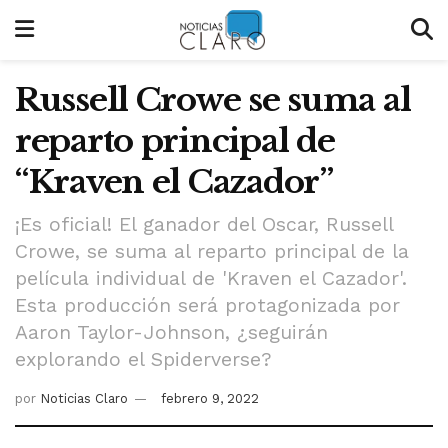
Russell Crowe se suma al
reparto principal de
“Kraven el Cazador”
¡Es oficial! El ganador del Oscar, Russell
Crowe, se suma al reparto principal de la
película individual de 'Kraven el Cazador'.
Esta producción será protagonizada por
Aaron Taylor-Johnson, ¿seguirán
explorando el Spiderverse?
por
Noticias Claro
febrero 9, 2022