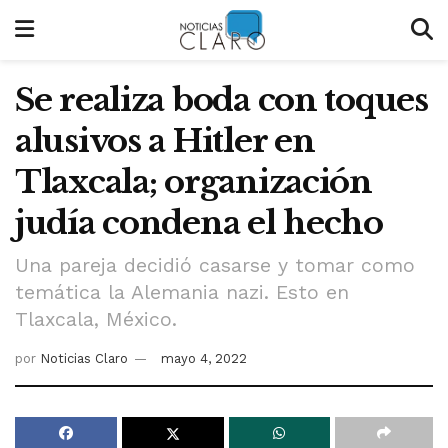
Se realiza boda con toques
alusivos a Hitler en
Tlaxcala; organización
judía condena el hecho
Una pareja decidió casarse y tomar como
temática la Alemania nazi. Esto en
Tlaxcala, México.
por
Noticias Claro
mayo 4, 2022