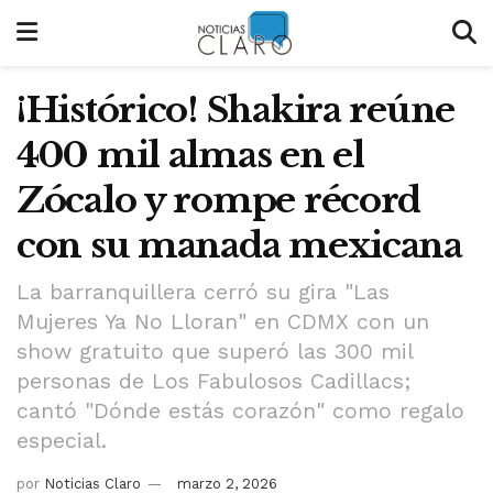
¡Histórico! Shakira reúne
400 mil almas en el
Zócalo y rompe récord
con su manada mexicana
La barranquillera cerró su gira "Las
Mujeres Ya No Lloran" en CDMX con un
show gratuito que superó las 300 mil
personas de Los Fabulosos Cadillacs;
cantó "Dónde estás corazón" como regalo
especial.
por
Noticias Claro
marzo 2, 2026