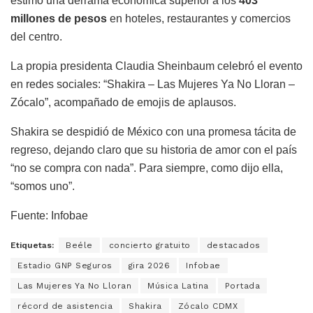
estimó una derrama económica superior a los
403
millones de pesos
en hoteles, restaurantes y comercios
del centro.
La propia presidenta Claudia Sheinbaum celebró el evento
en redes sociales: “Shakira – Las Mujeres Ya No Lloran –
Zócalo”, acompañado de emojis de aplausos.
Shakira se despidió de México con una promesa tácita de
regreso, dejando claro que su historia de amor con el país
“no se compra con nada”. Para siempre, como dijo ella,
“somos uno”.
Fuente: Infobae
Etiquetas:
Beéle
concierto gratuito
destacados
Estadio GNP Seguros
gira 2026
Infobae
Las Mujeres Ya No Lloran
Música Latina
Portada
récord de asistencia
Shakira
Zócalo CDMX