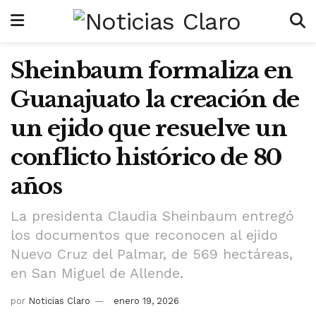
Sheinbaum formaliza en
Guanajuato la creación de
un ejido que resuelve un
conflicto histórico de 80
años
La presidenta Claudia Sheinbaum entregó
los documentos que reconocen al ejido
Nuevo Cruz del Palmar, de 569 hectáreas,
en San Miguel de Allende.
por
Noticias Claro
enero 19, 2026