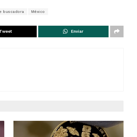
e buscadora
México
Tweet
Enviar