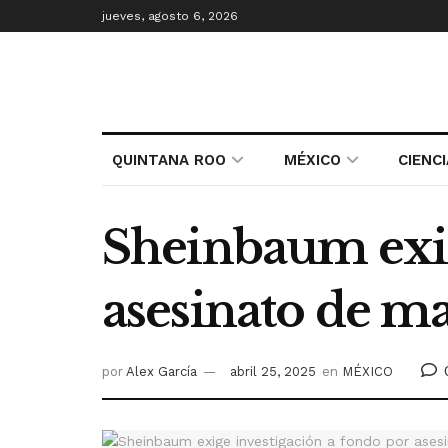
jueves, agosto 6, 2026
QUINTANA ROO
MÉXICO
CIENC
Sheinbaum exig
asesinato de m
por
Alex García
abril 25, 2025
en
MÉXICO