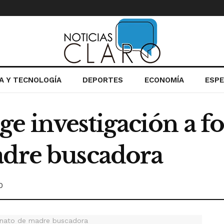
IA Y TECNOLOGÍA
DEPORTES
ECONOMÍA
ESP
e investigación a f
adre buscadora
0