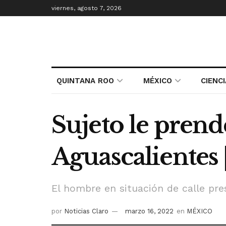
viernes, agosto 7, 2026
QUINTANA ROO
MÉXICO
CIENC
Sujeto le prend
Aguascalientes 
El hombre en situación de calle pre
por
Noticias Claro
marzo 16, 2022
en
MÉXICO