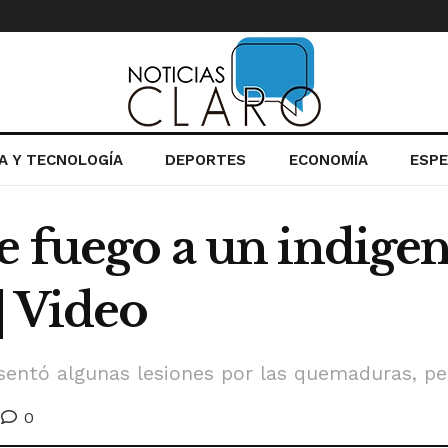
IA Y TECNOLOGÍA
DEPORTES
ECONOMÍA
ESP
e fuego a un indigen
| Video
sentó algunas lesiones por las quemaduras, per
0