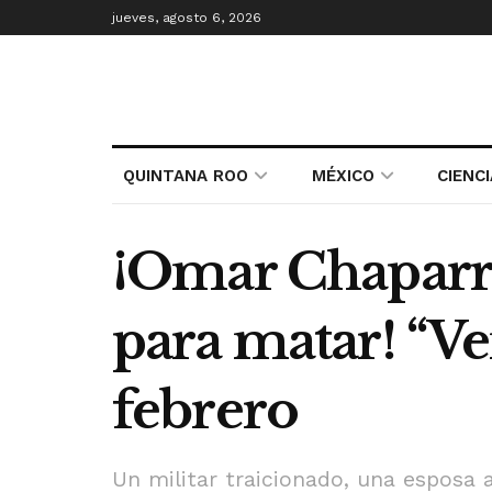
jueves, agosto 6, 2026
QUINTANA ROO
MÉXICO
CIENC
¡Omar Chaparro
para matar! “Ve
febrero
Un militar traicionado, una esposa 