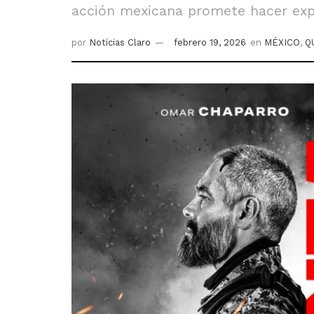
acción mexicana promete hacer expl
por
Noticias Claro
febrero 19, 2026
en
MÉXICO
,
Q