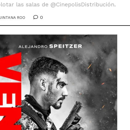
otar las salas de @CinepolisDistribución.
0
UINTANA ROO