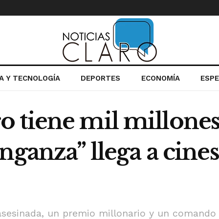
IA Y TECNOLOGÍA
DEPORTES
ECONOMÍA
ESP
 tiene mil millones
nganza” llega a cines
asesinada, un premio millonario y un comando 