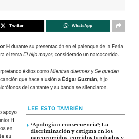
Twitter
WhatsApp
or H
durante su presentación en el palenque de la Feria
ara el tema
El hijo mayor
, considerado un narcocorrido.
terpretando éxitos como
Mientras duermes
y
Se quedan
, canción que hace alusión a
Édgar Guzmán
, hijo
crófonos del cantante y su banda se silenciaron.
LEE ESTO TAMBIÉN
do apoyo
unior H
¿Apología o consecuencia?; La
nos en
discriminación y estigma en los
de su
narcocorridos, corridos tumbados y