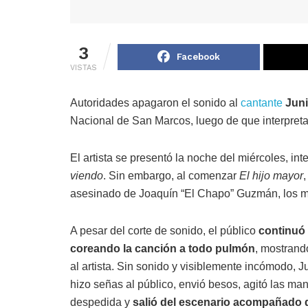
3
Facebook
VISTAS
Autoridades apagaron el sonido al
cantante
Juni
Nacional de San Marcos, luego de que interpret
El artista se presentó la noche del miércoles, in
viendo
. Sin embargo, al comenzar
El hijo mayor
asesinado de Joaquín “El Chapo” Guzmán, los mi
A pesar del corte de sonido, el público
continuó
coreando la canción a todo pulmón
, mostran
al artista. Sin sonido y visiblemente incómodo, J
hizo señas al público, envió besos, agitó las ma
despedida y
salió del escenario acompañado 