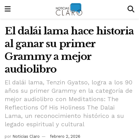
El dalái lama hace historia
al ganar su primer
Grammy a mejor
audiolibro
El dalái lama, Tenzin Gyatso, logra a los 90
años su primer Grammy en la categoría de
mejor audiolibro con Meditations: The
Reflections Of His Holiness The Dalai
Lama, un reconocimiento histórico a su
legado espiritual y cultural
por
Noticias Claro
febrero 2, 2026