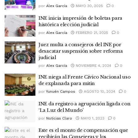
por
Alex García
MAYO 30, 2025
0
INE inicia impresión de boletas para
histórica elección judicial
por
Alex García
FEBRERO 21, 2025
0
Juez multa a consejeros del INE por
desacatar suspensión sobre reforma
judicial
por
Alex García
NOVIEMBRE 4, 2024
0
INE niega al Frente Cívico Nacional uso
de explanada para mitin
por
Yunuén Campos
AGOSTO 10, 2024
0
INE da registro a agrupación ligada con
‘La Luz del Mundo’
por
Noticias Claro
MAYO 1, 2023
0
Este es el monto de compensación que
recibirán las Consejeras y los