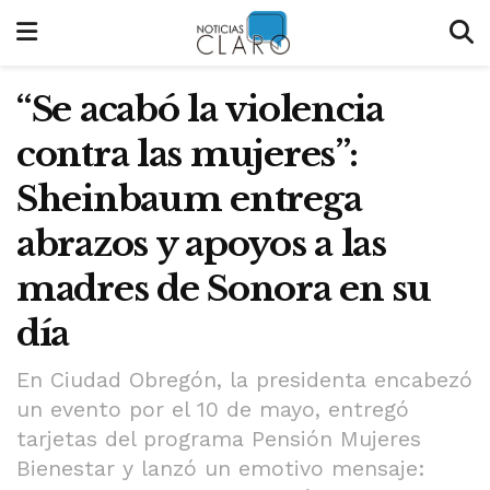
“Se acabó la violencia
contra las mujeres”:
Sheinbaum entrega
abrazos y apoyos a las
madres de Sonora en su
día
En Ciudad Obregón, la presidenta encabezó
un evento por el 10 de mayo, entregó
tarjetas del programa Pensión Mujeres
Bienestar y lanzó un emotivo mensaje: